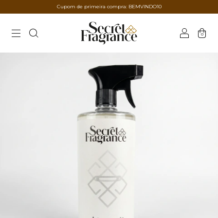
Cupom de primeira compra: BEMVINDO10
0