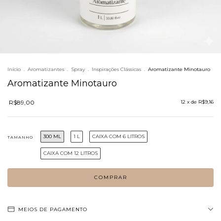
Início
.
Aromatizantes
.
Spray
.
Inspirações Clássicas
.
Aromatizante Minotauro
Aromatizante Minotauro
R$89,00
12
x de
R$9,16
300 ML
1 L
CAIXA COM 6 LITROS
TAMANHO
CAIXA COM 12 LITROS
MEIOS DE PAGAMENTO