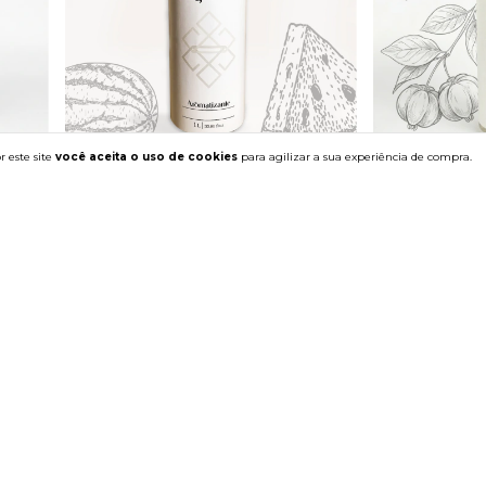
 este site
você aceita o uso de cookies
para agilizar a sua experiência de compra.
Aromatizante Melancia
Aromatizante P
R$89,00
R$89,00