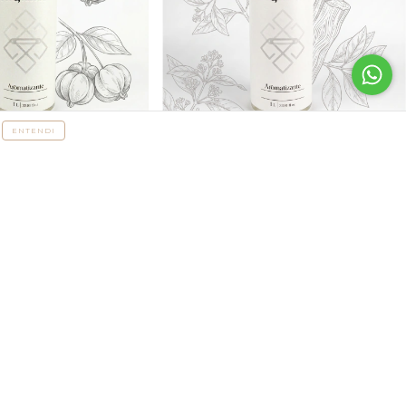
ENTENDI
itanga Negra
Aromatizante - Sândalo
R$89,00