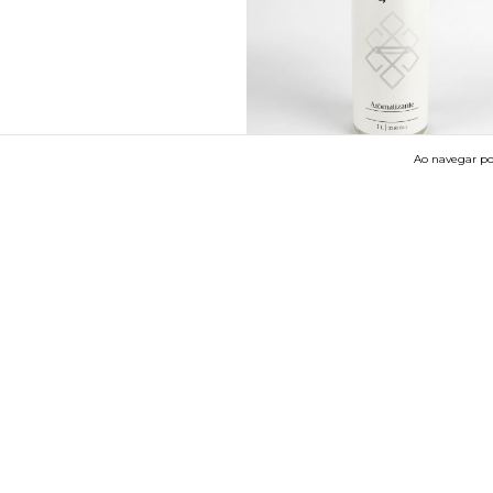
Ao navegar por
Aromatizante Abercrombie
R$89,00