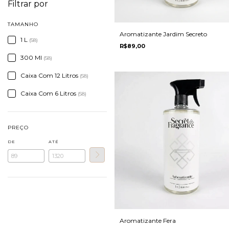
Filtrar por
TAMANHO
Aromatizante Jardim Secreto
1 L
(58)
R$89,00
300 Ml
(58)
Caixa Com 12 Litros
(58)
Caixa Com 6 Litros
(58)
PREÇO
DE
ATÉ
Aromatizante Fera