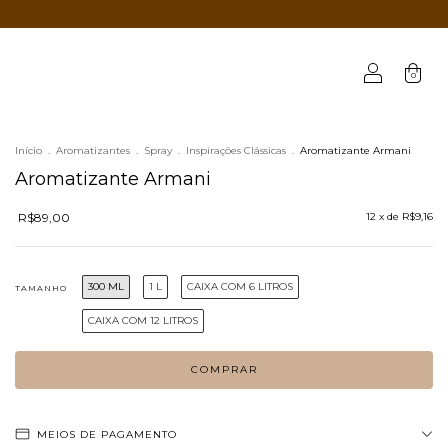
0
Início
.
Aromatizantes
.
Spray
.
Inspirações Clássicas
.
Aromatizante Armani
Aromatizante Armani
R$89,00
12
x de
R$9,16
300 ML
1 L
CAIXA COM 6 LITROS
TAMANHO
CAIXA COM 12 LITROS
MEIOS DE PAGAMENTO