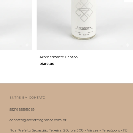
Aromatizante Cantão
R$89,00
ENTRE EM CONTATO
5521965595069
contato@secretfragrance.com.br
Rua Prefeito Sebastião Teixeira, 20, loja 308 - Várzea - Teresópolis - RJ