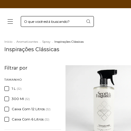
Início
.
Aromatizantes
.
Spray
.
Inspirações Clássicas
Inspirações Clássicas
Filtrar por
TAMANHO
1 L
(32)
300 Ml
(32)
Caixa Com 12 Litros
(32)
Caixa Com 6 Litros
(32)