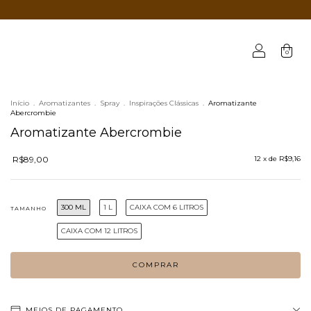
0
Início
.
Aromatizantes
.
Spray
.
Inspirações Clássicas
.
Aromatizante
Abercrombie
Aromatizante Abercrombie
R$89,00
12
x de
R$9,16
300 ML
1 L
CAIXA COM 6 LITROS
TAMANHO
CAIXA COM 12 LITROS
MEIOS DE PAGAMENTO