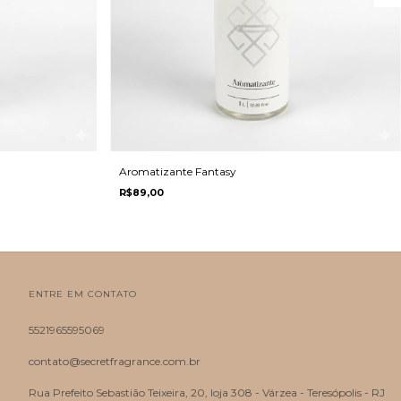
Aromatizante Fantasy
R$89,00
ENTRE EM CONTATO
5521965595069
contato@secretfragrance.com.br
Rua Prefeito Sebastião Teixeira, 20, loja 308 - Várzea - Teresópolis - RJ