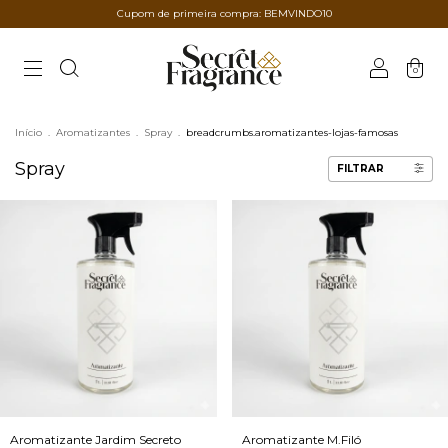
Cupom de primeira compra: BEMVINDO10
0
Início
.
Aromatizantes
.
Spray
.
breadcrumbs.aromatizantes-lojas-famosas
Spray
FILTRAR
Aromatizante Jardim Secreto
Aromatizante M.Filó