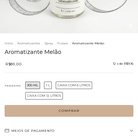
Início
.
Aromatizantes
.
Spray
.
Frutais
.
Aromatizante Melão
Aromatizante Melão
R$89,00
12
x de
R$9,16
300 ML
1 L
CAIXA COM 6 LITROS
TAMANHO
CAIXA COM 12 LITROS
MEIOS DE PAGAMENTO