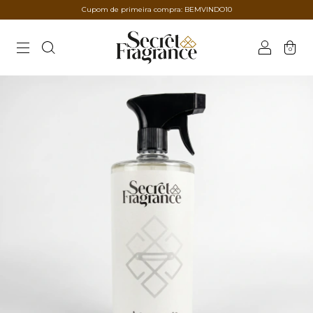
Cupom de primeira compra: BEMVINDO10
0