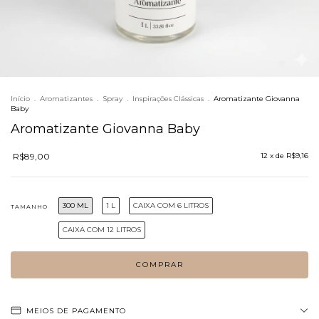
Início
.
Aromatizantes
.
Spray
.
Inspirações Clássicas
.
Aromatizante Giovanna
Baby
Aromatizante Giovanna Baby
R$89,00
12
x de
R$9,16
300 ML
1 L
CAIXA COM 6 LITROS
TAMANHO
CAIXA COM 12 LITROS
MEIOS DE PAGAMENTO